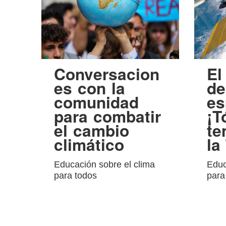
Conversacion
El
es con la
de
comunidad
es
para combatir
¡T
el cambio
te
climático
la
Educación sobre el clima
Educ
para todos
para