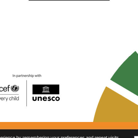
Anti-Corruption Policy
FAQs
perience by remembering your preferences and repeat visits.