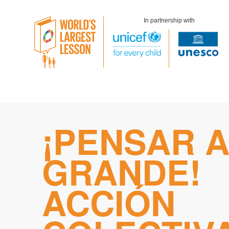
In partnership with
Skip
¡PENSAR A
to
content
GRANDE!
ACCIÓN