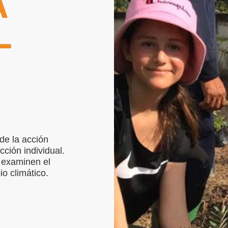
A
L
O
de la acción
cción individual.
 examinen el
o climático.