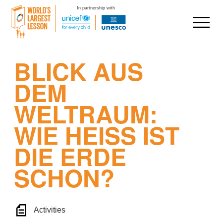
In partnership with
Skip
BLICK AUS
to
content
DEM
WELTRAUM:
WIE HEISS IST D
IE ERDE S
CHON?
Activities